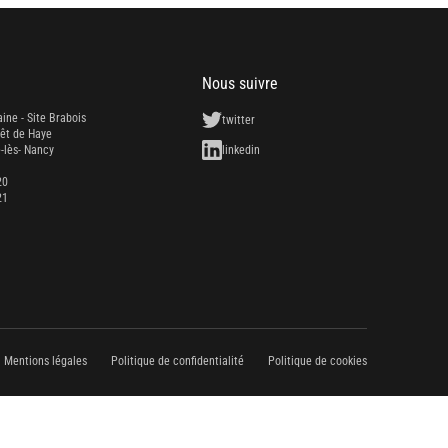
Nous suivre
aine - Site Brabois
twitter
rêt de Haye
-lès- Nancy
linkedin
20
21
Mentions légales
Politique de confidentialité
Politique de cookies