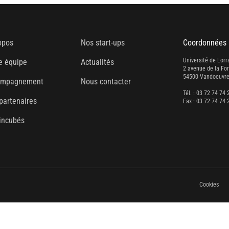
opos
Nos start-ups
Coordonnées
Université de Lorr
e équipe
Actualités
2 avenue de la Fo
54500 Vandoeuvre
ompagnement
Nous contacter
Tél. : 03 72 74 74 
partenaires
Fax : 03 72 74 74 
incubés
Cookies