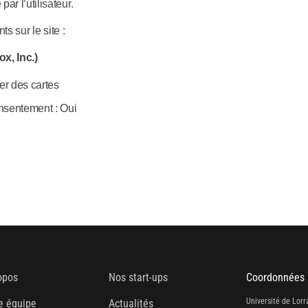
r l’utilisateur.
ts sur le site :
x, Inc.)
ger des cartes
nsentement : Oui
opos
Nos start-ups
Coordonnées
Université de Lorr
e équipe
Actualités