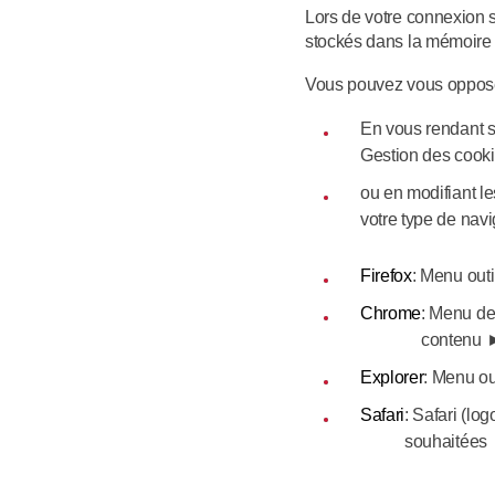
Lors de votre connexion s
stockés dans la mémoire de
Vous pouvez vous opposer
En vous rendant s
Gestion des cooki
ou en modifiant le
votre type de navi
Firefox
: Menu out
Chrome
: Menu de
contenu ►
Explorer
: Menu ou
Safari
: Safari (l
souhaitées