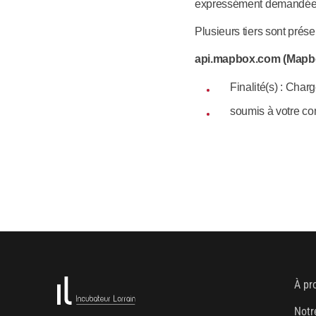
expressément demandée pa
Plusieurs tiers sont présen
api.mapbox.com (Mapbo
Finalité(s) : Char
soumis à votre co
À pr
Notr