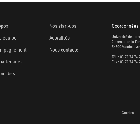
opos
Nos start-ups
Coordonnées
Université de Lorr
e équipe
Actualités
2 avenue de la Fo
54500 Vandoeuvre
ompagnement
Nous contacter
Tél. : 03 72 74 74 
partenaires
Fax : 03 72 74 74 
incubés
Cookies