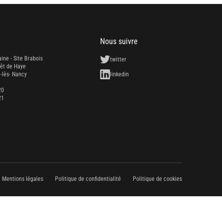
Nous suivre
aine - Site Brabois
twitter
rêt de Haye
-lès- Nancy
linkedin
20
21
Mentions légales
Politique de confidentialité
Politique de cookies