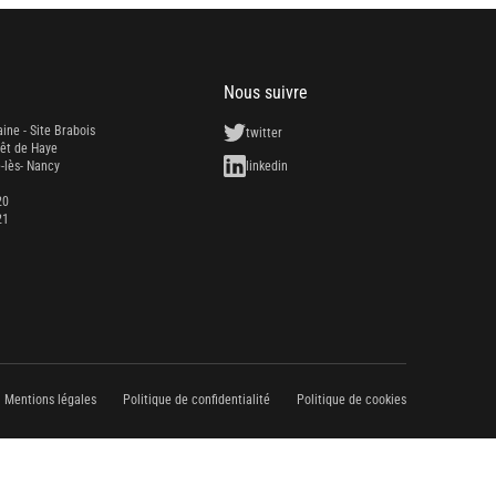
Nous suivre
aine - Site Brabois
twitter
rêt de Haye
-lès- Nancy
linkedin
20
21
Mentions légales
Politique de confidentialité
Politique de cookies