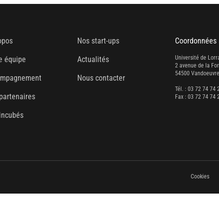
opos
Nos start-ups
Coordonnées
Université de Lorr
e équipe
Actualités
2 avenue de la Fo
54500 Vandoeuvre
ompagnement
Nous contacter
Tél. : 03 72 74 74 
partenaires
Fax : 03 72 74 74 
incubés
Cookies